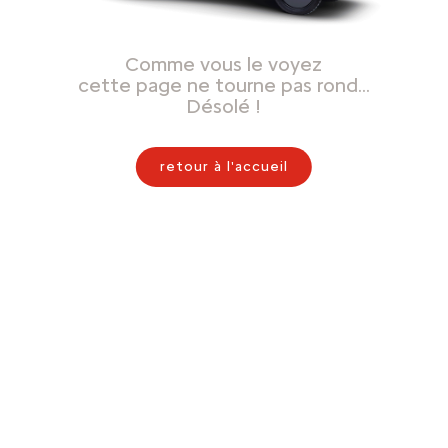
Comme vous le voyez
cette page ne tourne pas rond…
Désolé !
retour à l'accueil