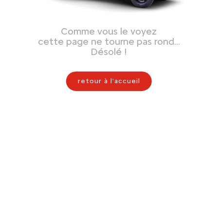
Comme vous le voyez
cette page ne tourne pas rond…
Désolé !
retour à l'accueil