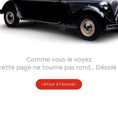
Comme vous le voyez
cette page ne tourne pas rond… Désolé 
retour à l'accueil