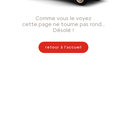
Comme vous le voyez
cette page ne tourne pas rond…
Désolé !
retour à l'accueil