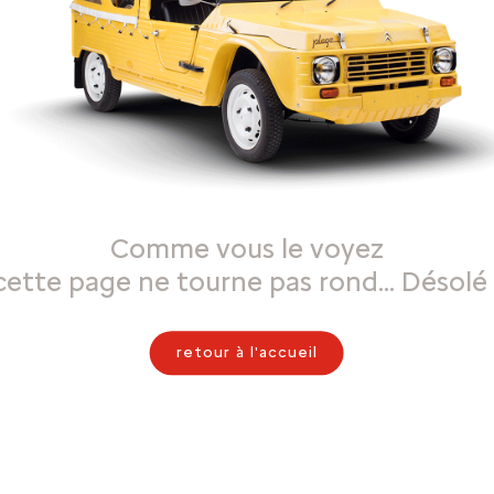
Comme vous le voyez
cette page ne tourne pas rond… Désolé 
retour à l'accueil