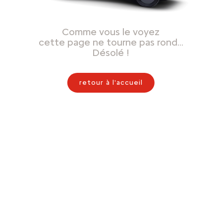
Comme vous le voyez
cette page ne tourne pas rond…
Désolé !
retour à l'accueil