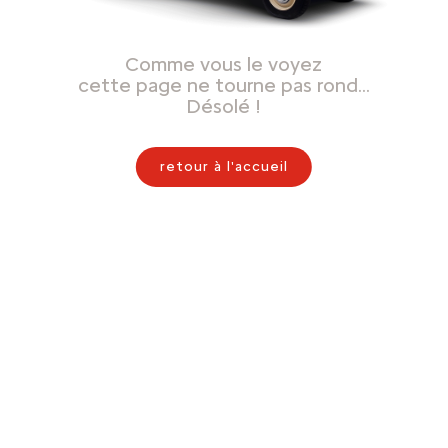
Comme vous le voyez
cette page ne tourne pas rond…
Désolé !
retour à l'accueil