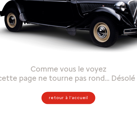
Comme vous le voyez
cette page ne tourne pas rond… Désolé 
retour à l'accueil