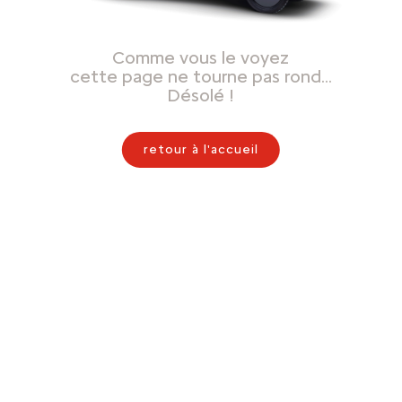
Comme vous le voyez
cette page ne tourne pas rond…
Désolé !
retour à l'accueil