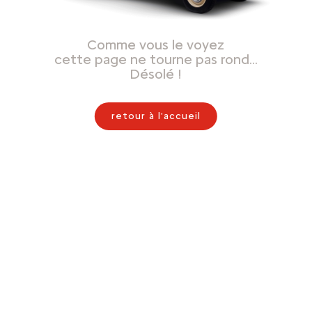
Comme vous le voyez
cette page ne tourne pas rond…
Désolé !
retour à l'accueil