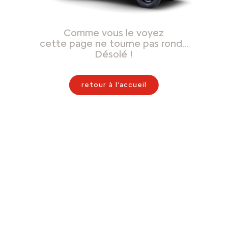
Comme vous le voyez
cette page ne tourne pas rond…
Désolé !
retour à l'accueil