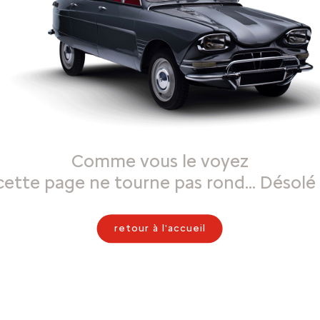
Comme vous le voyez
cette page ne tourne pas rond… Désolé 
retour à l'accueil