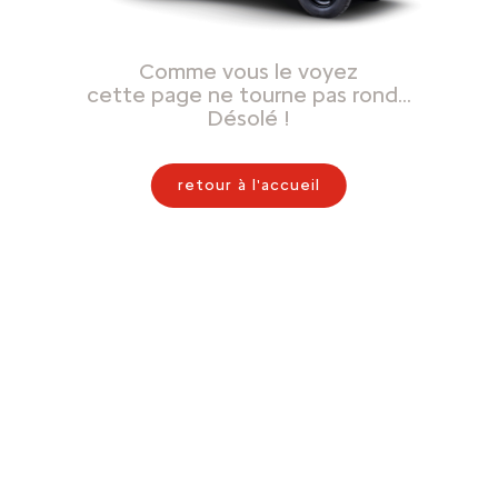
Comme vous le voyez
cette page ne tourne pas rond…
Désolé !
retour à l'accueil