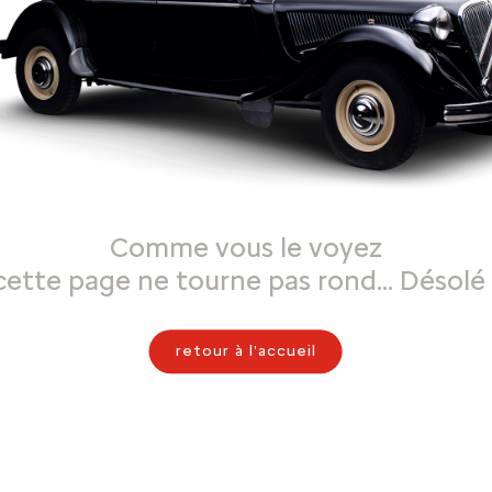
Comme vous le voyez
cette page ne tourne pas rond… Désolé 
retour à l'accueil