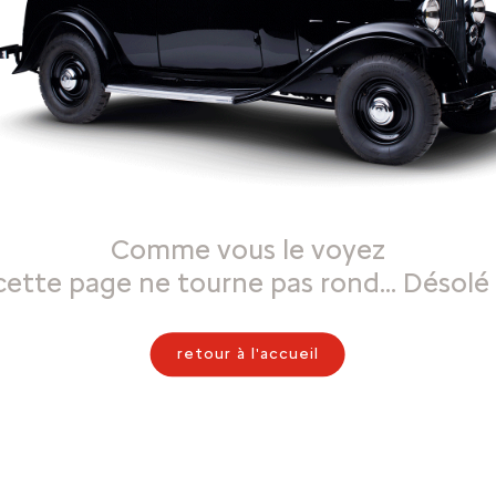
Comme vous le voyez
cette page ne tourne pas rond… Désolé 
retour à l'accueil