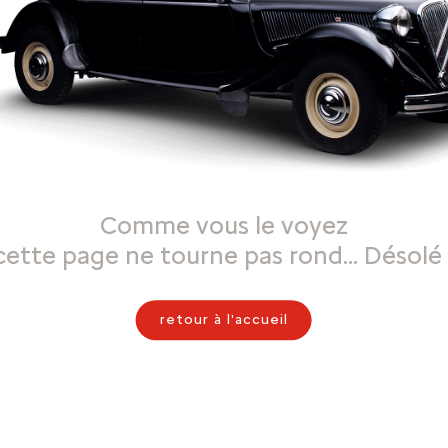
Comme vous le voyez
cette page ne tourne pas rond… Désolé 
retour à l'accueil