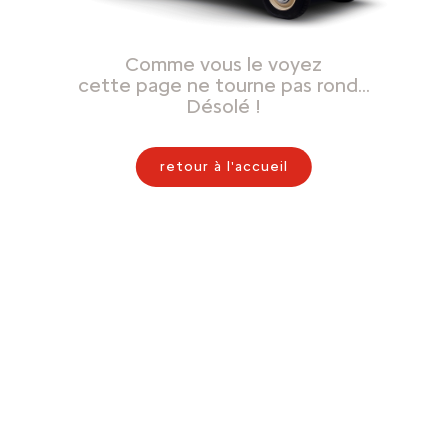
Comme vous le voyez
cette page ne tourne pas rond…
Désolé !
retour à l'accueil