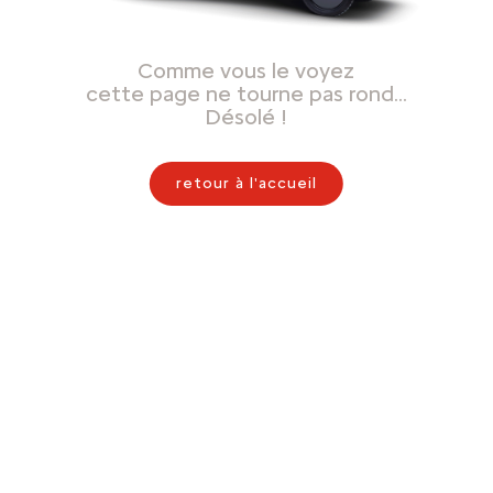
Comme vous le voyez
cette page ne tourne pas rond…
Désolé !
retour à l'accueil