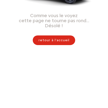
Comme vous le voyez
cette page ne tourne pas rond…
Désolé !
retour à l'accueil