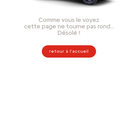
Comme vous le voyez
cette page ne tourne pas rond…
Désolé !
retour à l'accueil