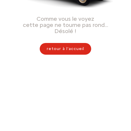
Comme vous le voyez
cette page ne tourne pas rond…
Désolé !
retour à l'accueil