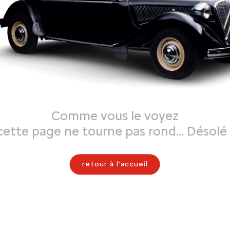
Comme vous le voyez
cette page ne tourne pas rond… Désolé 
retour à l'accueil