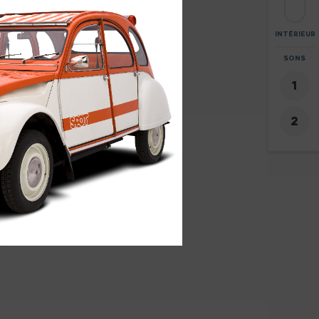
INTÉRIEUR
ZOOM
SONS
+
31
-