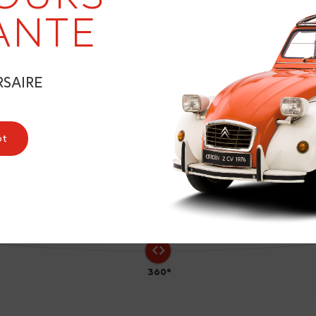
19
ANTE
RSAIRE
ot
360°