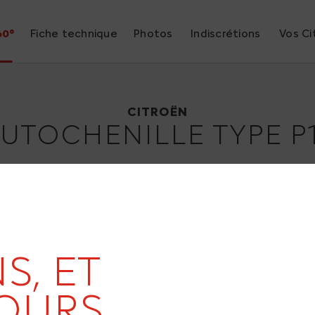
60°
Fiche technique
Photos
Indiscrétions
Vos Ci
Citroën Autochenille type P17
1931
CITROËN
UTOCHENILLE TYPE P
S, ET
OURS