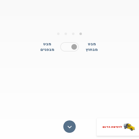
4
3
2
1
מבט
מבט
מבחוץ
מבפנים
לרכישת הדגם