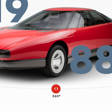
19
8
360°