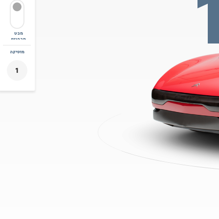
מבט
מבפנים
זום
מוסיקה
+
-