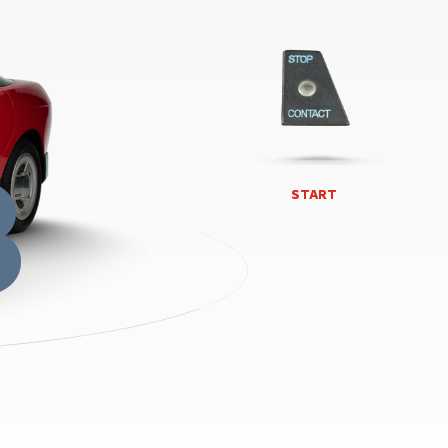
8
START