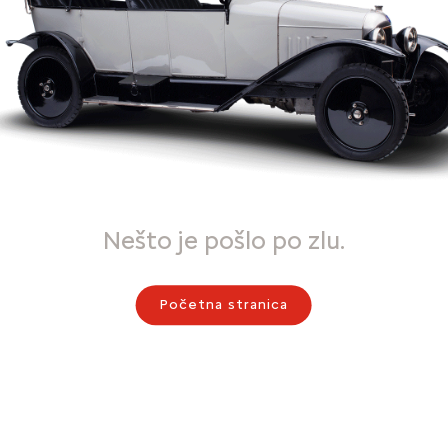
Nešto je pošlo po zlu.
Početna stranica