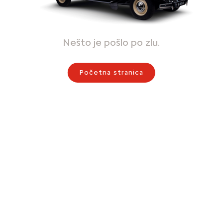
Nešto je pošlo po zlu.
Početna stranica