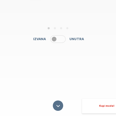
1
2
3
4
IZVANA
UNUTRA
Kupi model