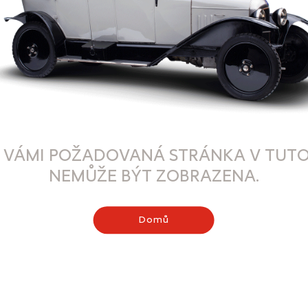
 VÁMI POŽADOVANÁ STRÁNKA V TUTO
NEMŮŽE BÝT ZOBRAZENA.
Domů