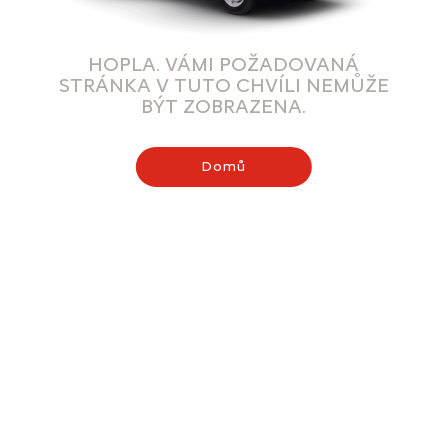
HOPLA. VÁMI POŽADOVANÁ
STRÁNKA V TUTO CHVÍLI NEMŮŽE
BÝT ZOBRAZENA.
Domů