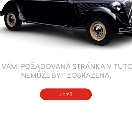
 VÁMI POŽADOVANÁ STRÁNKA V TUTO
NEMŮŽE BÝT ZOBRAZENA.
Domů