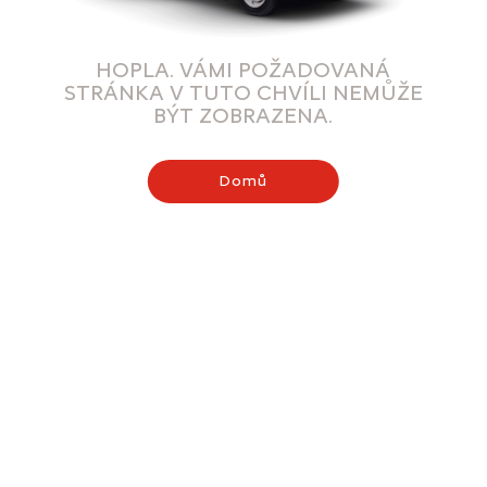
HOPLA. VÁMI POŽADOVANÁ
STRÁNKA V TUTO CHVÍLI NEMŮŽE
BÝT ZOBRAZENA.
Domů