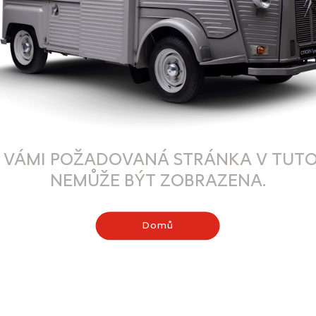
 VÁMI POŽADOVANÁ STRÁNKA V TUTO
NEMŮŽE BÝT ZOBRAZENA.
Domů