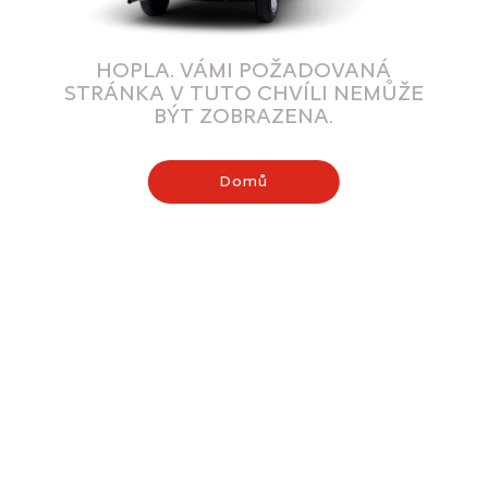
HOPLA. VÁMI POŽADOVANÁ
STRÁNKA V TUTO CHVÍLI NEMŮŽE
BÝT ZOBRAZENA.
Domů