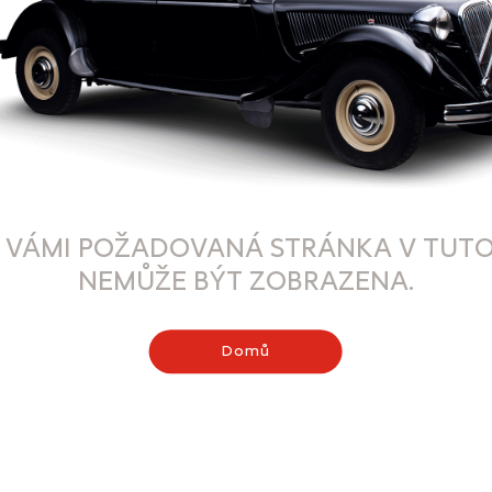
 VÁMI POŽADOVANÁ STRÁNKA V TUTO
NEMŮŽE BÝT ZOBRAZENA.
Domů