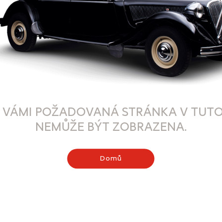
 VÁMI POŽADOVANÁ STRÁNKA V TUTO
NEMŮŽE BÝT ZOBRAZENA.
Domů