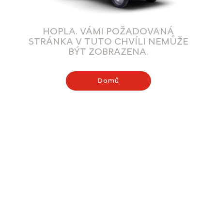
HOPLA. VÁMI POŽADOVANÁ
STRÁNKA V TUTO CHVÍLI NEMŮŽE
BÝT ZOBRAZENA.
Domů