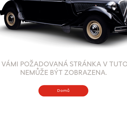
 VÁMI POŽADOVANÁ STRÁNKA V TUTO
NEMŮŽE BÝT ZOBRAZENA.
Domů