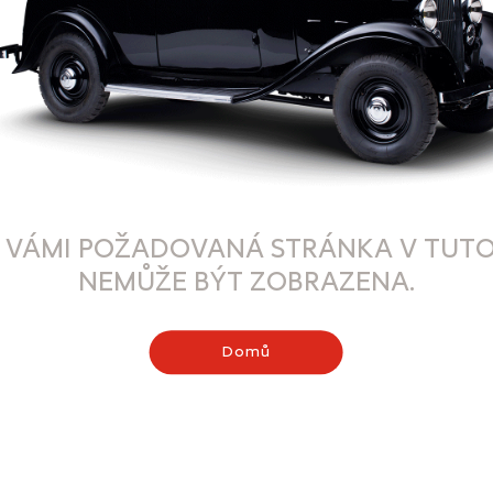
 VÁMI POŽADOVANÁ STRÁNKA V TUTO
NEMŮŽE BÝT ZOBRAZENA.
Domů