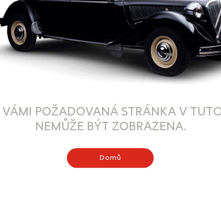
 VÁMI POŽADOVANÁ STRÁNKA V TUTO
NEMŮŽE BÝT ZOBRAZENA.
Domů