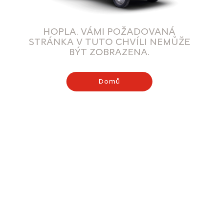
HOPLA. VÁMI POŽADOVANÁ
STRÁNKA V TUTO CHVÍLI NEMŮŽE
BÝT ZOBRAZENA.
Domů