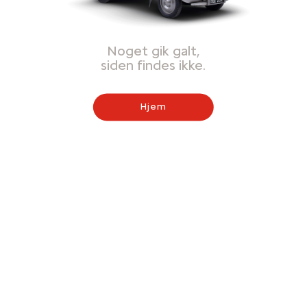
Noget gik galt,
siden findes ikke.
Hjem