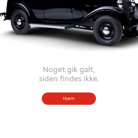
Noget gik galt,
siden findes ikke.
Hjem