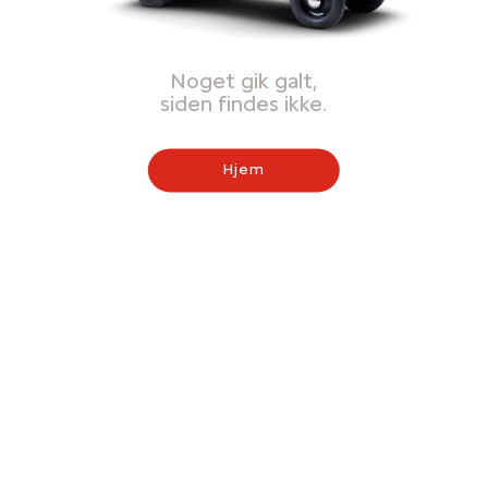
Noget gik galt,
siden findes ikke.
Hjem