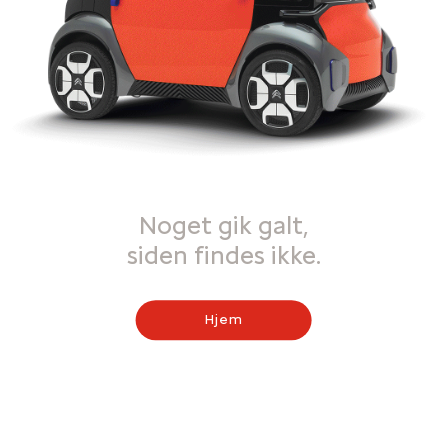
Noget gik galt,
siden findes ikke.
Hjem