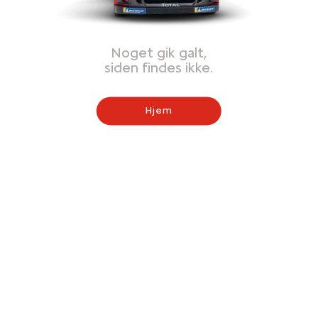
Noget gik galt,
siden findes ikke.
Hjem