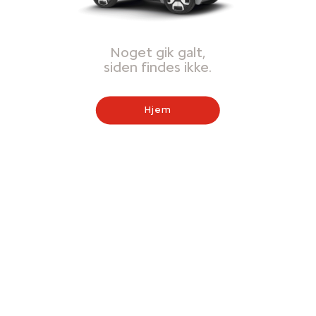
Noget gik galt,
siden findes ikke.
Hjem