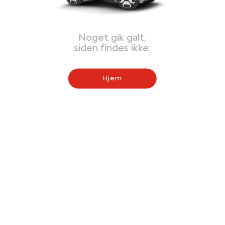
Noget gik galt,
siden findes ikke.
Hjem