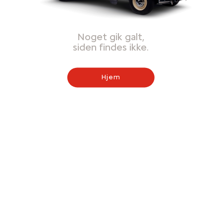
Noget gik galt,
siden findes ikke.
Hjem