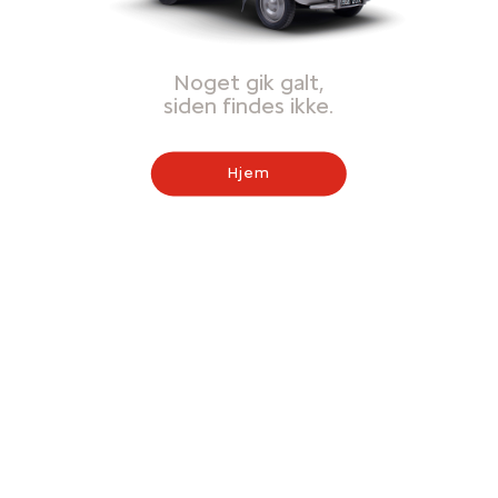
Noget gik galt,
siden findes ikke.
Hjem